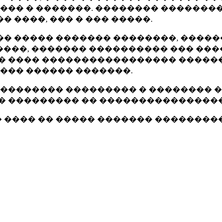
����� � �������. �������� ������
 ����, ��� � ��� �����.
�� ����� ������� ��������, ����
-�����, ������� ���������� ��� �
�� ���� ����������������� ������
��� ������ �������.
���������� ��������� � ��������
 ��������� �� ����������������
� ���� �� ����� ������� ��������