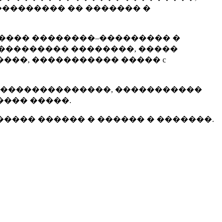
���������� �� ������� �
����� ��������–��������� �
����������� ��������, �����
���, ����������� ����� c
 ���������������, �����������
��� �����.
����� ������ � ������ � �������.