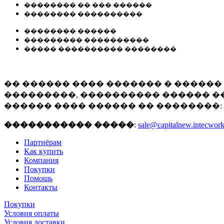
�������� �� ��� ������
�������� ����������
�������� ������
��������� ����������
����� ���������� ��������
�� ������ ���� ������� � ������
���������, ���������� ������ ��
������ ���� ������ �� ��������:
����������� �����
:
sale@capitalnew.intecwork
Партнёрам
Как купить
Компания
Покупки
Помощь
Контакты
Покупки
Условия оплаты
Условия доставки