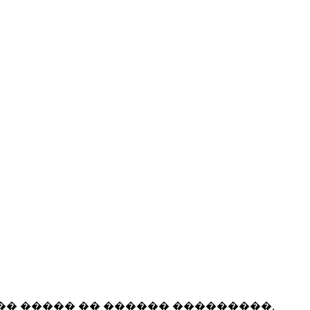
��� ����� �� ������ ���������,