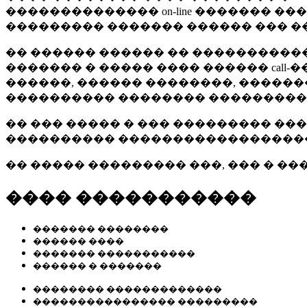
�������������� on-line ������� �
��������� ������� ������ ��� ���
�� ������ ������ �� ����������
������� � ����� ���� ������ call
������, ������ ��������, �����
���������� �������� ���������
�� ��� ����� � ��� ��������� �
���������� ������������������
�� ����� ��������� ���, ��� � ��
���� �����������
������� ��������
������ ����
������� �����������
������ � �������
�������� �������������
���������������� ���������