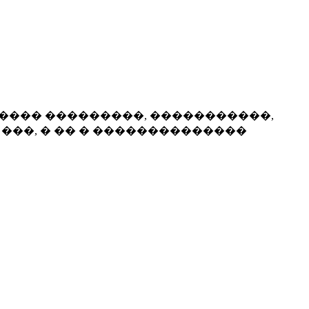
-���� ���������, �����������,
���, � �� � ��������������