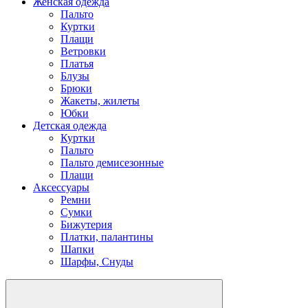
Женская одежда
Пальто
Куртки
Плащи
Ветровки
Платья
Блузы
Брюки
Жакеты, жилеты
Юбки
Детская одежда
Куртки
Пальто
Пальто демисезонные
Плащи
Аксессуары
Ремни
Сумки
Бижутерия
Платки, палантины
Шапки
Шарфы, Снуды