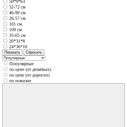
50*9*63
32-72 см
46-90 см
26-57 см
101 см.
109 см
35-65 см
20*31*8
24*36*10
Популярные
по цене (от дешёвых)
по цене (от дорогих)
по новизне