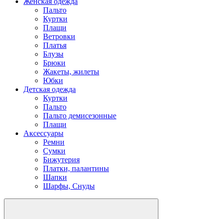
Женская одежда
Пальто
Куртки
Плащи
Ветровки
Платья
Блузы
Брюки
Жакеты, жилеты
Юбки
Детская одежда
Куртки
Пальто
Пальто демисезонные
Плащи
Аксессуары
Ремни
Сумки
Бижутерия
Платки, палантины
Шапки
Шарфы, Снуды