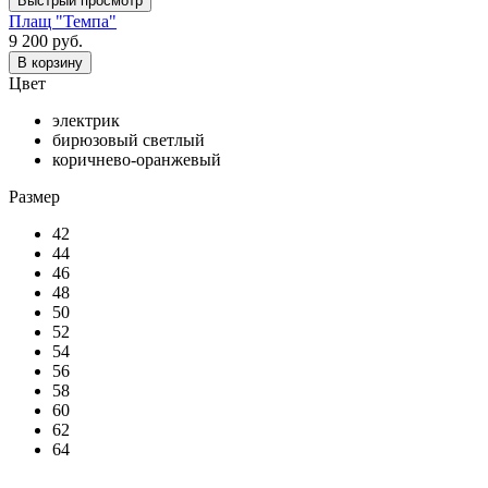
Быстрый просмотр
Плащ "Темпа"
9 200 руб.
В корзину
Цвет
электрик
бирюзовый светлый
коричнево-оранжевый
Размер
42
44
46
48
50
52
54
56
58
60
62
64