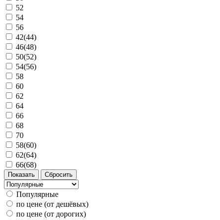
52
54
56
42(44)
46(48)
50(52)
54(56)
58
60
62
64
66
68
70
58(60)
62(64)
66(68)
Популярные
по цене (от дешёвых)
по цене (от дорогих)