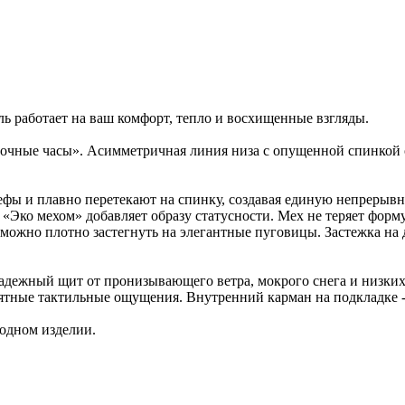
ь работает на ваш комфорт, тепло и восхищенные взгляды.
сочные часы». Асимметричная линия низа с опущенной спинкой 
ефы и плавно перетекают на спинку, создавая единую непрерыв
Эко мехом» добавляет образу статусности. Мех не теряет форм
ы можно плотно застегнуть на элегантные пуговицы. Застежка 
адежный щит от пронизывающего ветра, мокрого снега и низких
риятные тактильные ощущения. Внутренний карман на подкладке -
одном изделии.