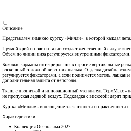
Описание
Представляем зимнюю куртку «Милли», в которой каждая детал
Прямой крой и пояс на талии создает женственный силуэт «пе
Объем по линии низа регулируется внутренними фиксаторами.
Боковые карманы интегрированы в строгие вертикальные рель
роскошный отложной воротник шалька. Отделка дизайнерским «
регулируется фиксаторами, а если поднимется метель, лацкан
дополнительная защита от непогоды.
Ткань с пропиткой и инновационный утеплитель ТермМакс - н
не пропуская ледяной воздух. Подкладка с вискозой: дарит п
Куртка «Милли» - воплощение элегантности и практичности в 
Характеристики
Коллекция
Осень-зима 2027