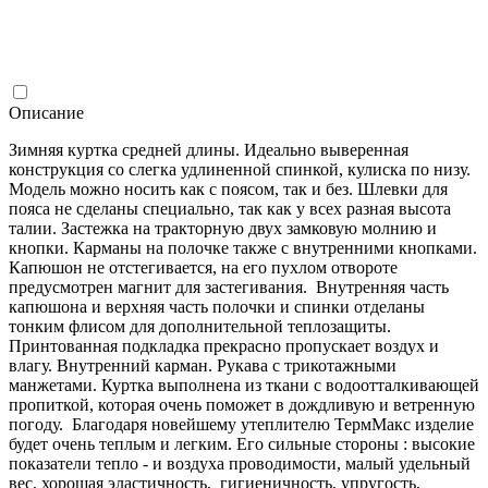
Описание
Зимняя куртка средней длины. Идеально выверенная
конструкция со слегка удлиненной спинкой, кулиска по низу.
Модель можно носить как с поясом, так и без. Шлевки для
пояса не сделаны специально, так как у всех разная высота
талии. Застежка на тракторную двух замковую молнию и
кнопки. Карманы на полочке также с внутренними кнопками.
Капюшон не отстегивается, на его пухлом отвороте
предусмотрен магнит для застегивания. Внутренняя часть
капюшона и верхняя часть полочки и спинки отделаны
тонким флисом для дополнительной теплозащиты.
Принтованная подкладка прекрасно пропускает воздух и
влагу. Внутренний карман. Рукава с трикотажными
манжетами. Куртка выполнена из ткани с водоотталкивающей
пропиткой, которая очень поможет в дождливую и ветренную
погоду. Благодаря новейшему утеплителю ТермМакс изделие
будет очень теплым и легким. Его сильные стороны : высокие
показатели тепло - и воздуха проводимости, малый удельный
вес, хорошая эластичность, гигиеничность, упругость,