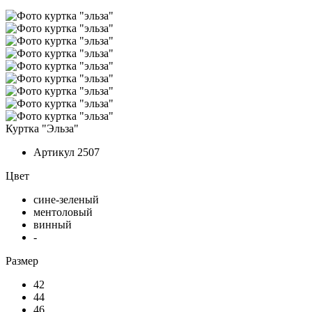
Куртка "Эльза"
Артикул
2507
Цвет
сине-зеленый
ментоловый
винный
-
Размер
42
44
46