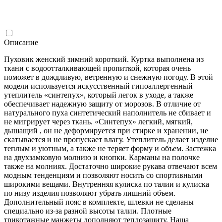
Описание
Пуховик женский зимний короткий. Куртка выполнена из
ткани с водоотталкивающей пропиткой, которая очень
поможет в дождливую, ветренную и снежную погоду. В этой
модели используется искусственный гипоаллергенный
утеплитель «синтепух», который легок в уходе, а также
обеспечивает надежную защиту от морозов. В отличие от
натурального пуха синтетический наполнитель не сбивает и
не мигрирует через ткань. «Синтепух» легкий, мягкий,
дышащий , он не деформируется при стирке и хранении, не
скатывается и не пропускает влагу. Утеплитель делает изделие
теплым и уютным, а также не теряет форму и объем. Застежка
на двухзамковую молнию и кнопки. Карманы на полочке
также на молниях. Достаточно широкие рукава отвечают всем
модным тенденциям и позволяют носить со спортивными
широкими вещами. Внутренняя кулиска по талии и кулиска
по низу изделия позволяют убрать лишний объем.
Дополнительный пояс в комплекте, шлевки не сделаны
специально из-за разной высоты талии. Плотные
трикотажные манжеты дополняют теплозащиту. Наша