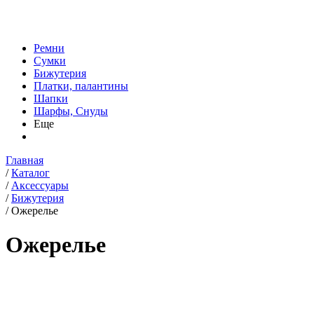
Ремни
Сумки
Бижутерия
Платки, палантины
Шапки
Шарфы, Снуды
Еще
Главная
/
Каталог
/
Аксессуары
/
Бижутерия
/
Ожерелье
Ожерелье