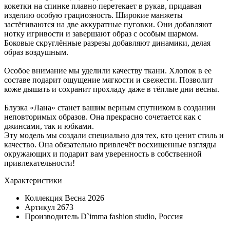
кокетки на спинке плавно перетекает в рукав, придавая
изделию особую грациозность. Широкие манжеты
застёгиваются на две аккуратные пуговки. Они добавляют
нотку игривости и завершают образ с особым шармом.
Боковые скруглённые разрезы добавляют динамики, делая
образ воздушным.
Особое внимание мы уделили качеству ткани. Хлопок в ее
составе подарит ощущение мягкости и свежести. Позволит
коже дышать и сохранит прохладу даже в тёплые дни весны.
Блузка «Лана» станет вашим верным спутником в создании
неповторимых образов. Она прекрасно сочетается как с
джинсами, так и юбками.
Эту модель мы создали специально для тех, кто ценит стиль и
качество. Она обязательно привлечёт восхищенные взгляды
окружающих и подарит вам уверенность в собственной
привлекательности!
Характеристики
Коллекция
Весна 2026
Артикул
2673
Производитель
D`imma fashion studio, Россия