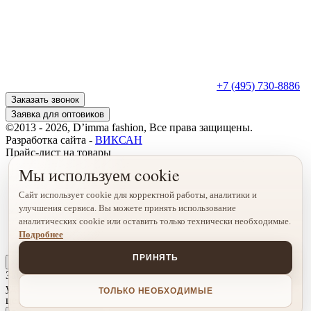
+7 (495) 730-8886
Заказать звонок
Заявка для оптовиков
©2013 - 2026, D’imma fashion, Все права защищены.
Разработка сайта -
ВИКСАН
Прайс-лист на товары
Мы используем cookie
Сайт использует cookie для корректной работы, аналитики и
улучшения сервиса. Вы можете принять использование
аналитических cookie или оставить только технически необходимые.
Подробнее
ПРИНЯТЬ
х
Запросите и ознакомьтесь с ценами на наши товары в любое
удобное время, внутри вы найдете оптовые и розничные
ТОЛЬКО НЕОБХОДИМЫЕ
цены.