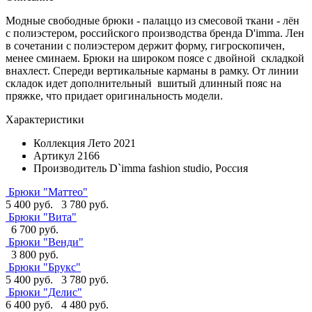
Модные свободные брюки - палаццо из смесовой ткани - лён
с полиэстером, российского производства бренда D'imma. Лен
в сочетании с полиэстером держит форму, гигроскопичен,
менее сминаем. Брюки на широком поясе с двойной складкой
внахлест. Спереди вертикальные карманы в рамку. От линии
складок идет дополнительный вшитый длинный пояс на
пряжке, что придает оригинальность модели.
Характеристики
Коллекция
Лето 2021
Артикул
2166
Производитель
D`imma fashion studio, Россия
Брюки "Маттео"
5 400 руб.
3 780 руб.
Брюки "Вита"
6 700 руб.
Брюки "Венди"
3 800 руб.
Брюки "Брукс"
5 400 руб.
3 780 руб.
Брюки "Делис"
6 400 руб.
4 480 руб.