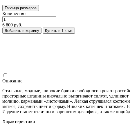
Таблица размеров
Количество
6 600 руб.
Добавить в корзину
Купить в 1 клик
Описание
Стильные, модные, широкие брюки свободного кроя от российс
просторные штанины визуально вытягивают силуэт, удлиняют н
молнию, карманами «листочками». Легкая струящаяся костюмна
мяться, сохранять цвет и форму. Никаких катышек и затяжек. 
Изделие станет отличным вариантом для офиса, а также подойд
Характеристики