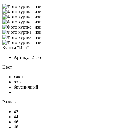
Куртка "Изи"
Артикул
2155
Цвет
хаки
охра
брусничный
-
Размер
42
44
46
48