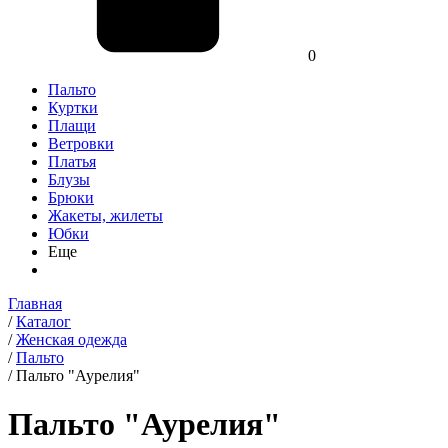
0
Пальто
Куртки
Плащи
Ветровки
Платья
Блузы
Брюки
Жакеты, жилеты
Юбки
Еще
Главная
/
Каталог
/
Женская одежда
/
Пальто
/
Пальто "Аурелия"
Пальто "Аурелия"