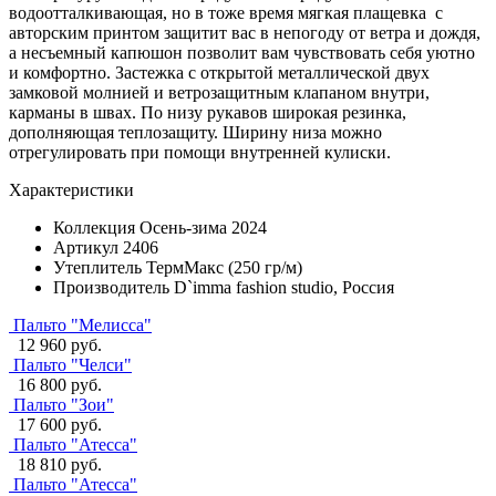
водоотталкивающая, но в тоже время мягкая плащевка с
авторским принтом защитит вас в непогоду от ветра и дождя,
а несъемный капюшон позволит вам чувствовать себя уютно
и комфортно. Застежка с открытой металлической двух
замковой молнией и ветрозащитным клапаном внутри,
карманы в швах. По низу рукавов широкая резинка,
дополняющая теплозащиту. Ширину низа можно
отрегулировать при помощи внутренней кулиски.
Характеристики
Коллекция
Осень-зима 2024
Артикул
2406
Утеплитель
ТермМакс (250 гр/м)
Производитель
D`imma fashion studio, Россия
Пальто "Мелисса"
12 960 руб.
Пальто "Челси"
16 800 руб.
Пальто "Зои"
17 600 руб.
Пальто "Атесса"
18 810 руб.
Пальто "Атесса"