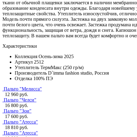
ткани от обычной плащевки заключается в наличии мембранног
образование конденсата внутри одежды. Благодаря новейшему 
теплозащитные свойства. Утеплитель износоустойчив, отлично
Модель почти прямого силуэта. Застежка на двух замковую мо
почти белого цвета, что очень освежает. Застежка продумана
функциональность, защищая от ветра, дождя и снега. Капюшон
теплозащиту. В нашем пальто вам всегда будет комфортно и оче
Характеристики
Коллекция
Осень-зима 2025
Артикул
2512
Утеплитель
ТермМакс (250 гр/м)
Производитель
D`imma fashion studio, Россия
Отделка
100% ПЭ
Пальто "Мелисса"
12 960 руб.
Пальто "Челси"
16 800 руб.
Пальто "Зои"
17 600 руб.
Пальто "Атесса"
18 810 руб.
Пальто "Атесса"