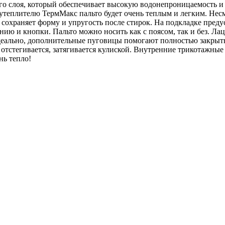
о слоя, который обеспечивает высокую водонепроницаемость и 
утеплителю ТермМакс пальто будет очень теплым и легким. Нес
 сохраняет форму и упругость после стирок. На подкладке пред
лнию и кнопки. Пальто можно носить как с поясом, так и без. 
 идеально, дополнительные пуговицы помогают полностью закрыт
 отстегивается, затягивается кулиской. Внутренние трикотажн
нь тепло!