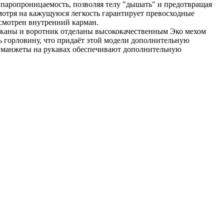
паропроницаемость, позволяя телу "дышать" и предотвращая
мотря на кажущуюся легкость гарантирует превосходные
усмотрен внутренний карман.
Лацканы и воротник отделаны высококачественным Эко мехом
ь горловину, что придаёт этой модели дополнительную
ые манжеты на рукавах обеспечивают дополнительную