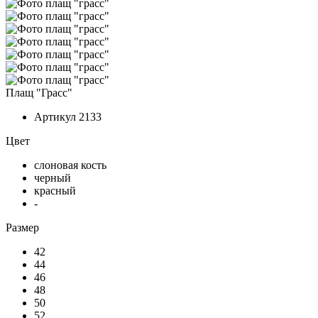
Плащ "Грасс"
Артикул
2133
Цвет
слоновая кость
черный
красный
-
Размер
42
44
46
48
50
52