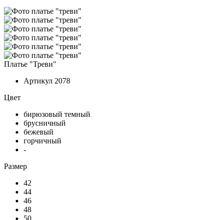
Платье "Треви"
Артикул
2078
Цвет
бирюзовый темный
брусничный
бежевый
горчичный
-
Размер
42
44
46
48
50