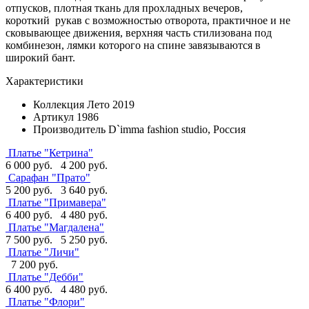
отпусков, плотная ткань для прохладных вечеров,
короткий рукав с возможностью отворота, практичное и не
сковывающее движения, верхняя часть стилизована под
комбинезон, лямки которого на спине завязываются в
широкий бант.
Характеристики
Коллекция
Лето 2019
Артикул
1986
Производитель
D`imma fashion studio, Россия
Платье "Кетрина"
6 000 руб.
4 200 руб.
Сарафан "Прато"
5 200 руб.
3 640 руб.
Платье "Примавера"
6 400 руб.
4 480 руб.
Платье "Магдалена"
7 500 руб.
5 250 руб.
Платье "Личи"
7 200 руб.
Платье "Дебби"
6 400 руб.
4 480 руб.
Платье "Флори"