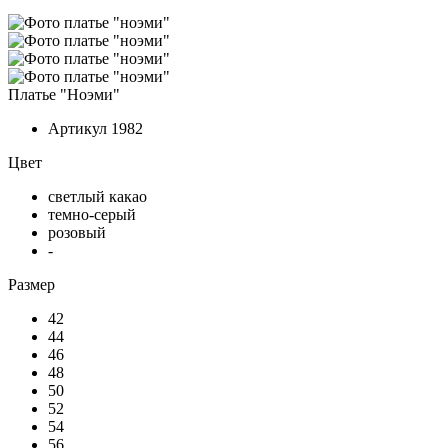
Платье "Ноэми"
Артикул
1982
Цвет
светлый какао
темно-серый
розовый
-
Размер
42
44
46
48
50
52
54
56