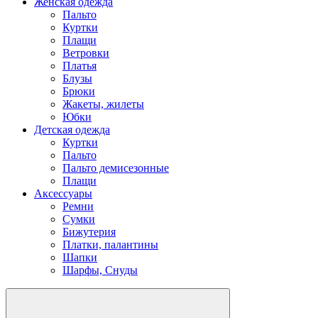
Женская одежда
Пальто
Куртки
Плащи
Ветровки
Платья
Блузы
Брюки
Жакеты, жилеты
Юбки
Детская одежда
Куртки
Пальто
Пальто демисезонные
Плащи
Аксессуары
Ремни
Сумки
Бижутерия
Платки, палантины
Шапки
Шарфы, Снуды