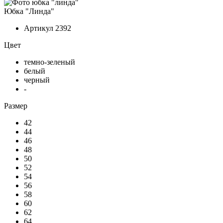
Юбка "Линда"
Артикул
2392
Цвет
темно-зеленый
белый
черный
-
Размер
42
44
46
48
50
52
54
56
58
60
62
64