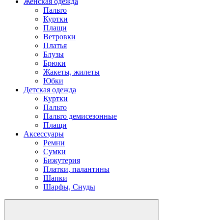
Женская одежда
Пальто
Куртки
Плащи
Ветровки
Платья
Блузы
Брюки
Жакеты, жилеты
Юбки
Детская одежда
Куртки
Пальто
Пальто демисезонные
Плащи
Аксессуары
Ремни
Сумки
Бижутерия
Платки, палантины
Шапки
Шарфы, Снуды