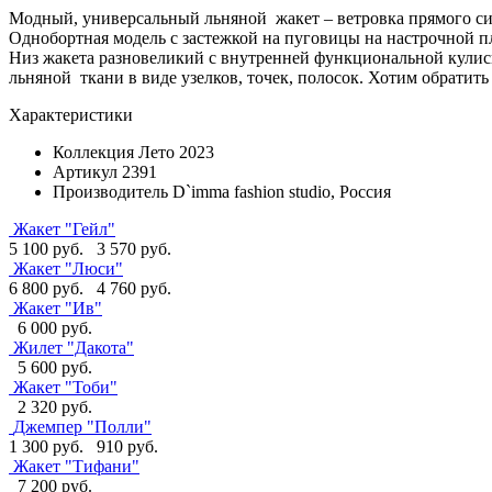
Модный, универсальный льняной жакет – ветровка прямого сил
Однобортная модель с застежкой на пуговицы на настрочной 
Низ жакета разновеликий с внутренней функциональной кулиск
льняной ткани в виде узелков, точек, полосок. Хотим обратить
Характеристики
Коллекция
Лето 2023
Артикул
2391
Производитель
D`imma fashion studio, Россия
Жакет "Гейл"
5 100 руб.
3 570 руб.
Жакет "Люси"
6 800 руб.
4 760 руб.
Жакет "Ив"
6 000 руб.
Жилет "Дакота"
5 600 руб.
Жакет "Тоби"
2 320 руб.
Джемпер "Полли"
1 300 руб.
910 руб.
Жакет "Тифани"
7 200 руб.