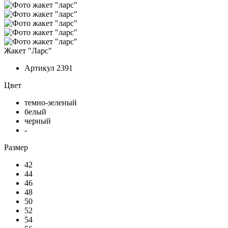
Жакет "Ларс"
Артикул
2391
Цвет
темно-зеленый
белый
черный
-
Размер
42
44
46
48
50
52
54