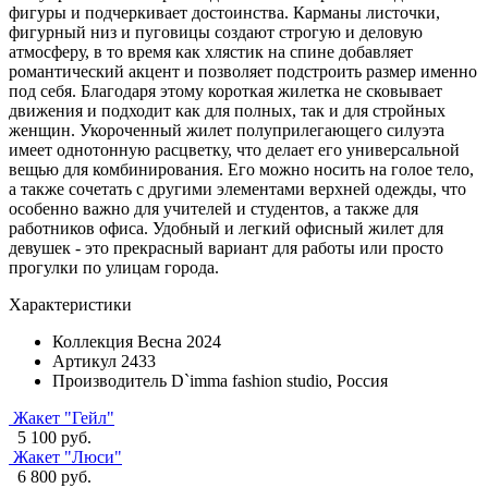
фигуры и подчеркивает достоинства. Карманы листочки,
фигурный низ и пуговицы создают строгую и деловую
атмосферу, в то время как хлястик на спине добавляет
романтический акцент и позволяет подстроить размер именно
под себя. Благодаря этому короткая жилетка не сковывает
движения и подходит как для полных, так и для стройных
женщин. Укороченный жилет полуприлегающего силуэта
имеет однотонную расцветку, что делает его универсальной
вещью для комбинирования. Его можно носить на голое тело,
а также сочетать с другими элементами верхней одежды, что
особенно важно для учителей и студентов, а также для
работников офиса. Удобный и легкий офисный жилет для
девушек - это прекрасный вариант для работы или просто
прогулки по улицам города.
Характеристики
Коллекция
Весна 2024
Артикул
2433
Производитель
D`imma fashion studio, Россия
Жакет "Гейл"
5 100 руб.
Жакет "Люси"
6 800 руб.