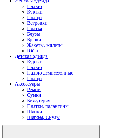
Женская одежда
Пальто
Куртки
Плащи
Ветровки
Платья
Блузы
Брюки
Жакеты, жилеты
Юбки
Детская одежда
Куртки
Пальто
Пальто демисезонные
Плащи
Аксессуары
Ремни
Сумки
Бижутерия
Платки, палантины
Шапки
Шарфы, Снуды