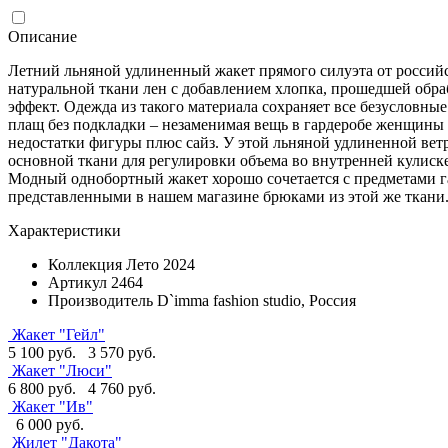
Описание
Летний льняной удлиненный жакет прямого силуэта от россий
натуральной ткани лен с добавлением хлопка, прошедшей обра
эффект. Одежда из такого материала сохраняет все безусловные
плащ без подкладки – незаменимая вещь в гардеробе женщины в
недостатки фигуры плюс сайз. У этой льняной удлиненной вет
основной ткани для регулировки объема во внутренней кулиск
Модный однобортный жакет хорошо сочетается с предметами га
представленными в нашем магазине брюками из этой же ткани.
Характеристики
Коллекция
Лето 2024
Артикул
2464
Производитель
D`imma fashion studio, Россия
Жакет "Гейл"
5 100 руб.
3 570 руб.
Жакет "Люси"
6 800 руб.
4 760 руб.
Жакет "Ив"
6 000 руб.
Жилет "Дакота"