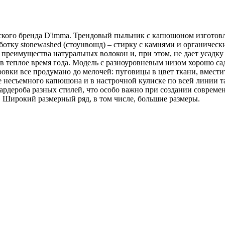
ского бренда D'imma. Трендовый пыльник с капюшоном изготовл
ботку stonewashed (стоунвошд) – стирку с камнями и органичес
 преимущества натуральных волокон и, при этом, не дает усадку
 теплое время года. Модель с разноуровневым низом хорошо сад
ровки все продумано до мелочей: пуговицы в цвет ткани, вмест
е несъемного капюшона и в настрочной кулиске по всей линии 
рдероба разных стилей, что особо важно при создании современ
 Широкий размерный ряд, в том числе, большие размеры.