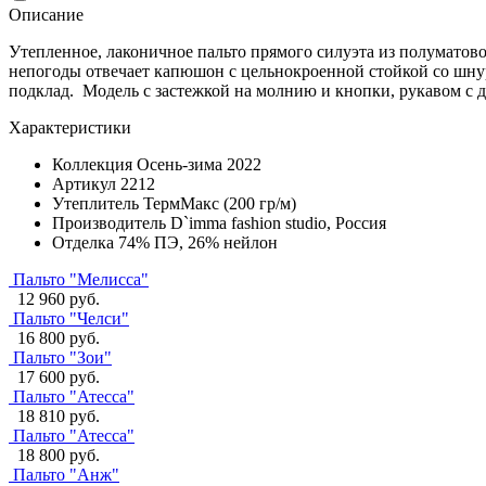
Описание
Утепленное, лаконичное пальто прямого силуэта из полумато
непогоды отвечает капюшон с цельнокроенной стойкой со шн
подклад. Модель с застежкой на молнию и кнопки, рукавом с 
Характеристики
Коллекция
Осень-зима 2022
Артикул
2212
Утеплитель
ТермМакс (200 гр/м)
Производитель
D`imma fashion studio, Россия
Отделка
74% ПЭ, 26% нейлон
Пальто "Мелисса"
12 960 руб.
Пальто "Челси"
16 800 руб.
Пальто "Зои"
17 600 руб.
Пальто "Атесса"
18 810 руб.
Пальто "Атесса"
18 800 руб.
Пальто "Анж"