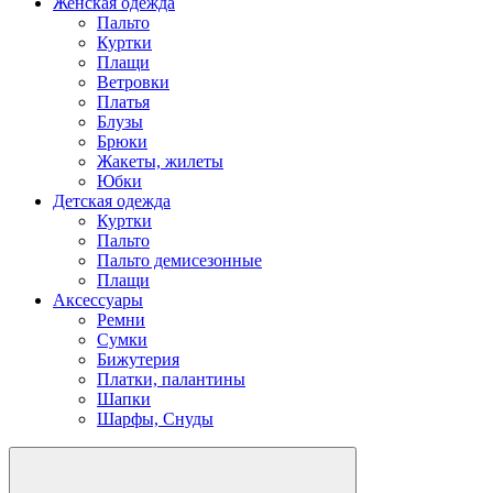
Женская одежда
Пальто
Куртки
Плащи
Ветровки
Платья
Блузы
Брюки
Жакеты, жилеты
Юбки
Детская одежда
Куртки
Пальто
Пальто демисезонные
Плащи
Аксессуары
Ремни
Сумки
Бижутерия
Платки, палантины
Шапки
Шарфы, Снуды