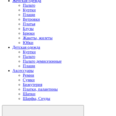
Женская одежда
Пальто
Куртки
Плащи
Ветровки
Платья
Блузы
Брюки
Жакеты, жилеты
Юбки
Детская одежда
Куртки
Пальто
Пальто демисезонные
Плащи
Аксессуары
Ремни
Сумки
Бижутерия
Платки, палантины
Шапки
Шарфы, Снуды