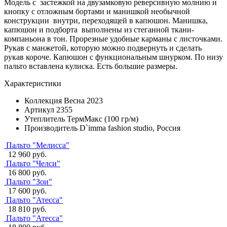
Модель с застежкой на двузамковую реверсивную молнию и
кнопку с отложным бортами и манишкой необычной
конструкции внутри, переходящей в капюшон. Манишка,
капюшон и подборта выполнены из стеганной ткани-
компаньона в тон. Прорезные удобные карманы с листочками.
Рукав с манжетой, которую можно подвернуть и сделать
рукав короче. Капюшон с функциональным шнурком. По низу
пальто вставлена кулиска. Есть большие размеры.
Характеристики
Коллекция
Весна 2023
Артикул
2355
Утеплитель
ТермМакс (100 гр/м)
Производитель
D`imma fashion studio, Россия
Пальто "Мелисса"
12 960 руб.
Пальто "Челси"
16 800 руб.
Пальто "Зои"
17 600 руб.
Пальто "Атесса"
18 810 руб.
Пальто "Атесса"