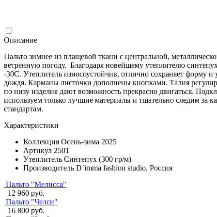
Описание
Пальто зимнее из плащевой ткани с центральной, металлическ
ветренную погоду. Благодаря новейшему утеплителю синтепух 
-30С. Утеплитель износоустойчив, отлично сохраняет форму и 
дождя. Карманы листочки дополнены кнопками. Талия регулир
по низу изделия дают возможность прекрасно двигаться. Подк
используем только лучшие материалы и тщательно следим за к
стандартам.
Характеристики
Коллекция
Осень-зима 2025
Артикул
2501
Утеплитель
Синтепух (300 гр/м)
Производитель
D`imma fashion studio, Россия
Пальто "Мелисса"
12 960 руб.
Пальто "Челси"
16 800 руб.