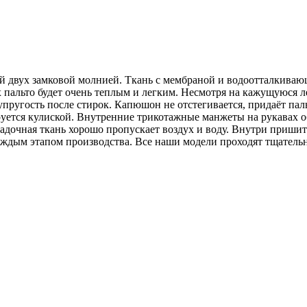
ой двух замковой молнией. Ткань с мембраной и водоотталкива
пальто будет очень теплым и легким. Несмотря на кажущуюся л
упругость после стирок. Капюшон не отстегивается, придаёт па
уется кулиской. Внутренние трикотажные манжеты на рукавах 
ладочная ткань хорошо пропускает воздух и воду. Внутри приши
аждым этапом производства. Все наши модели проходят тщатель