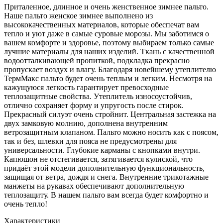
Приталенное, длинное и очень женственное зимнее пальто.
Наше пальто женское зимнее выполнено из
высококачественных материалов, которые обеспечат вам
тепло и уют даже в самые суровые морозы. Мы заботимся о
вашем комфорте и здоровье, поэтому выбираем только самые
лучшие материалы для наших изделий. Ткань с качественной
водоотталкивающей пропиткой, подкладка прекрасно
пропускает воздух и влагу. Благодаря новейшему утеплителю
ТермМакс пальто будет очень теплым и легким. Несмотря на
кажущуюся легкость гарантирует превосходные
теплозащитные свойства. Утеплитель износоустойчив,
отлично сохраняет форму и упругость после стирок.
Прекрасный силуэт очень стройнит. Центральная застежка на
двух замковую молнию, дополнена внутренним
ветрозащитным клапаном. Пальто можно носить как с поясом,
так и без, шлевки для пояса не предусмотрены для
универсальности. Глубокие карманы с кнопками внутри.
Капюшон не отстегивается, затягивается кулиской, что
придаёт этой модели дополнительную функциональность,
защищая от ветра, дождя и снега. Внутренние трикотажные
манжеты на рукавах обеспечивают дополнительную
теплозащиту. В нашем пальто вам всегда будет комфортно и
очень тепло!
Характеристики