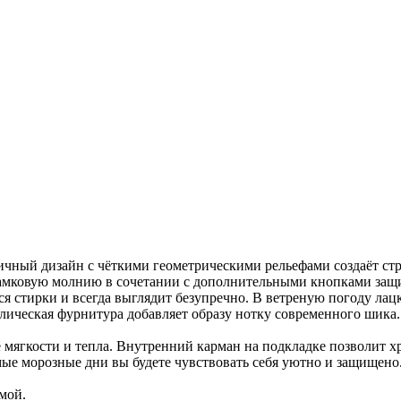
ичный дизайн с чёткими геометрическими рельефами создаёт ст
замковую молнию в сочетании с дополнительными кнопками защи
я стирки и всегда выглядит безупречно. В ветреную погоду лац
ическая фурнитура добавляет образу нотку современного шика.
мягкости и тепла. Внутренний карман на подкладке позволит х
мые морозные дни вы будете чувствовать себя уютно и защищено
мой.