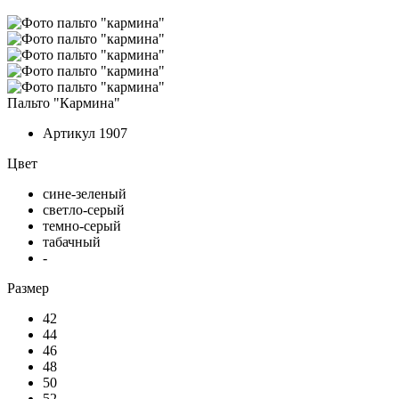
Пальто "Кармина"
Артикул
1907
Цвет
сине-зеленый
светло-серый
темно-серый
табачный
-
Размер
42
44
46
48
50
52