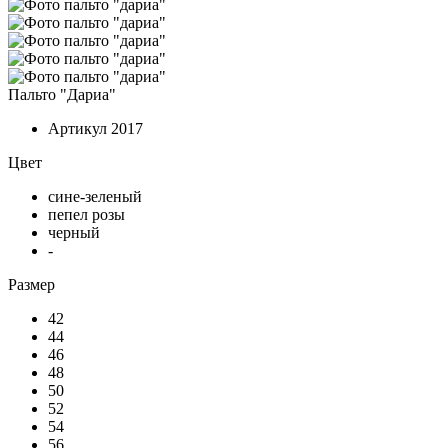
Пальто "Дариа"
Артикул
2017
Цвет
сине-зеленый
пепел розы
черный
-
Размер
42
44
46
48
50
52
54
56