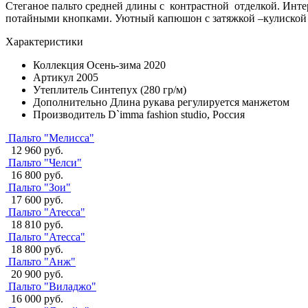
Стеганое пальто средней длины с контрастной отделкой. Инте
потайными кнопками. Уютный капюшон с затяжкой –кулиской от
Характеристики
Коллекция
Осень-зима 2020
Артикул
2005
Утеплитель
Синтепух (280 гр/м)
Дополнительно
Длина рукава регулируется манжетом
Производитель
D`imma fashion studio, Россия
Пальто "Мелисса"
12 960 руб.
Пальто "Челси"
16 800 руб.
Пальто "Зои"
17 600 руб.
Пальто "Атесса"
18 810 руб.
Пальто "Атесса"
18 800 руб.
Пальто "Анж"
20 900 руб.
Пальто "Виладжо"
16 000 руб.