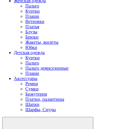
Женская одежда
Пальто
Куртки
Плащи
Ветровки
Платья
Блузы
Брюки
Жакеты, жилеты
Юбки
Детская одежда
Куртки
Пальто
Пальто демисезонные
Плащи
Аксессуары
Ремни
Сумки
Бижутерия
Платки, палантины
Шапки
Шарфы, Снуды