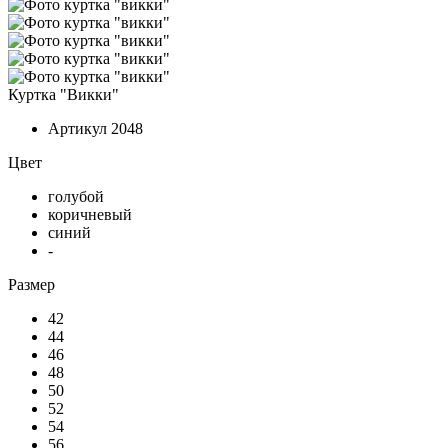
Куртка "Викки"
Артикул
2048
Цвет
голубой
коричневый
синий
-
Размер
42
44
46
48
50
52
54
56