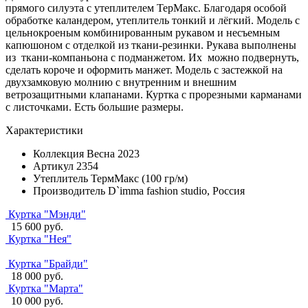
прямого силуэта с утеплителем ТерМакс. Благодаря особой
обработке каландером, утеплитель тонкий и лёгкий. Модель с
цельнокроеным комбинированным рукавом и несъемным
капюшоном с отделкой из ткани-резинки. Рукава выполнены
из ткани-компаньона с подманжетом. Их можно подвернуть,
сделать короче и оформить манжет. Модель с застежкой на
двухзамковую молнию с внутренним и внешним
ветрозащитными клапанами. Куртка с прорезными карманами
с листочками. Есть большие размеры.
Характеристики
Коллекция
Весна 2023
Артикул
2354
Утеплитель
ТермМакс (100 гр/м)
Производитель
D`imma fashion studio, Россия
Куртка "Мэнди"
15 600 руб.
Куртка "Нея"
Куртка "Брайди"
18 000 руб.
Куртка "Марта"
10 000 руб.